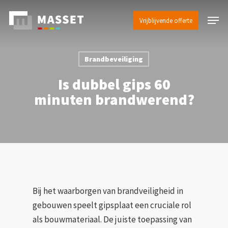
Skip
Menu
to
Vrijblijvende offerte
main
content
Brandbeveiliging
Is dubbel gips 60
minuten brandwerend?
Bij het waarborgen van brandveiligheid in
gebouwen speelt gipsplaat een cruciale rol
als bouwmateriaal. De juiste toepassing van