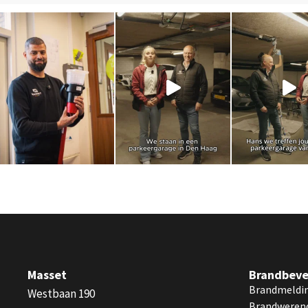
Masset
Brandbevei
Brandmeldins
Westbaan 190
Brandwerend