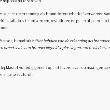
mijlpaal na te streven.
et succes de erkenning als branddetectiebedrijf verworven va
dinstallaties te ontwerpen, installeren en gecertificeerd op t
rmen.
 Masset, benadrukt:
“Het behalen van de erkenning als branddetec
een breed scala aan brandveiligheidsoplossingen aan te bieden aa
 bij Masset volledig gericht op het leveren van op maat gema
n in alle sectoren.