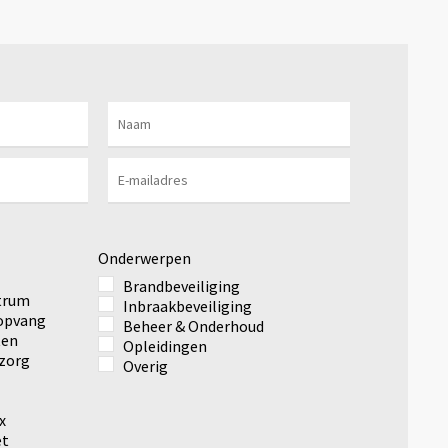
Onderwerpen
Brandbeveiliging
ntrum
Inbraakbeveiliging
ropvang
Beheer & Onderhoud
ten
Opleidingen
zorg
Overig
x
et