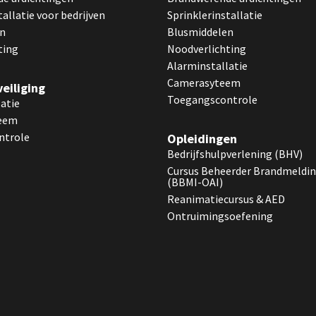
tallatie voor bedrijven
Sprinklerinstallatie
en
Blusmiddelen
ting
Noodverlichting
Alarminstallatie
Camerasyteem
eiliging
Toegangscontrole
atie
eem
ntrole
Opleidingen
Bedrijfshulpverlening (BHV)
Cursus Beheerder Brandmeldin
(BBMI-OAI)
Reanimatiecursus & AED
Ontruimingsoefening