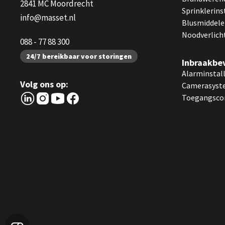
2841 MC Moordrecht
Sprinklerins
info@masset.nl
Blusmiddel
Noodverlich
088 - 77 88 300
24/7 bereikbaar voor storingen
Inbraakbev
Alarminstall
Volg ons op:
Camerasyst
Toegangsco