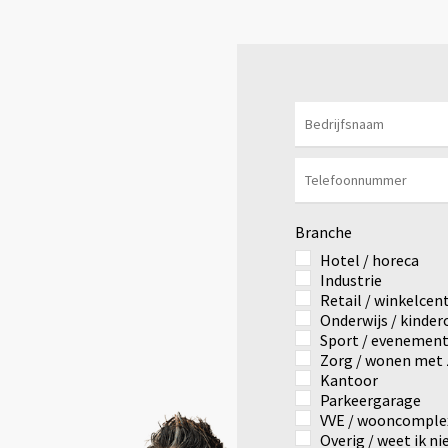
Branche
Hotel / horeca
Industrie
Retail / winkelce
Onderwijs / kinde
Sport / evenemen
Zorg / wonen met 
Kantoor
Parkeergarage
VVE / wooncomple
Overig / weet ik ni