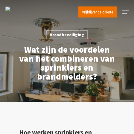
Skip
Menu
to
Vrijblijvende offerte
main
content
Brandbeveiliging
Wat zijn de voordelen
van het combineren van
sprinklers en
brandmelders?
Hoe werken sprinklers en