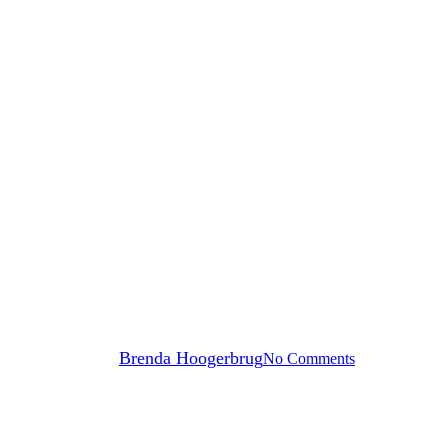
Brandbeveiliging
 minerale brandwerende platen te
By
Brenda Hoogerbrug
No Comments