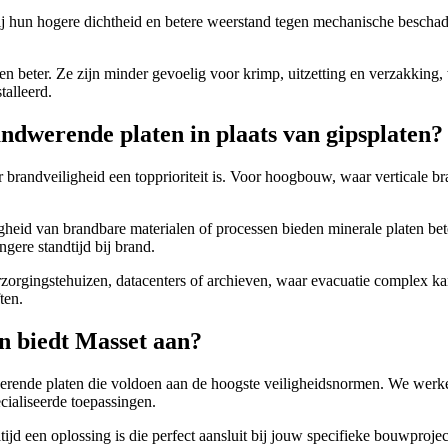
ij hun hogere dichtheid en betere weerstand tegen mechanische beschadi
aten beter. Ze zijn minder gevoelig voor krimp, uitzetting en verzakking
talleerd.
ndwerende platen in plaats van gipsplaten?
brandveiligheid een topprioriteit is. Voor hoogbouw, waar verticale bra
gheid van brandbare materialen of processen bieden minerale platen be
gere standtijd bij brand.
rzorgingstehuizen, datacenters of archieven, waar evacuatie complex k
ten.
n biedt Masset aan?
erende platen die voldoen aan de hoogste veiligheidsnormen. We werken
ialiseerde toepassingen.
altijd een oplossing is die perfect aansluit bij jouw specifieke bouwpr