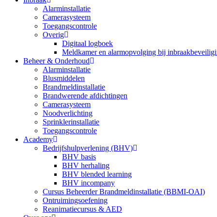
Alarminstallatie
Camerasysteem
Toegangscontrole
Overig
Digitaal logboek
Meldkamer en alarmopvolging bij inbraakbeveilig
Beheer & Onderhoud
Alarminstallatie
Blusmiddelen
Brandmeldinstallatie
Brandwerende afdichtingen
Camerasysteem
Noodverlichting
Sprinklerinstallatie
Toegangscontrole
Academy
Bedrijfshulpverlening (BHV)
BHV basis
BHV herhaling
BHV blended learning
BHV incompany
Cursus Beheerder Brandmeldinstallatie (BBMI-OAI)
Ontruimingsoefening
Reanimatiecursus & AED