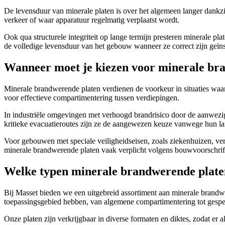
De levensduur van minerale platen is over het algemeen langer dankz
verkeer of waar apparatuur regelmatig verplaatst wordt.
Ook qua structurele integriteit op lange termijn presteren minerale pl
de volledige levensduur van het gebouw wanneer ze correct zijn geïns
Wanneer moet je kiezen voor minerale bra
Minerale brandwerende platen verdienen de voorkeur in situaties waar 
voor effectieve compartimentering tussen verdiepingen.
In industriële omgevingen met verhoogd brandrisico door de aanwezi
kritieke evacuatieroutes zijn ze de aangewezen keuze vanwege hun lan
Voor gebouwen met speciale veiligheidseisen, zoals ziekenhuizen, ve
minerale brandwerende platen vaak verplicht volgens bouwvoorschrif
Welke typen minerale brandwerende plate
Bij Masset bieden we een uitgebreid assortiment aan minerale brandw
toepassingsgebied hebben, van algemene compartimentering tot gespec
Onze platen zijn verkrijgbaar in diverse formaten en diktes, zodat er 