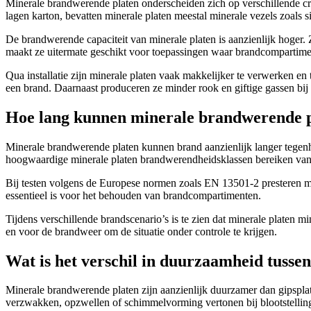
Minerale brandwerende platen onderscheiden zich op verschillende cruc
lagen karton, bevatten minerale platen meestal minerale vezels zoals s
De brandwerende capaciteit van minerale platen is aanzienlijk hoger. Z
maakt ze uitermate geschikt voor toepassingen waar brandcompartiment
Qua installatie zijn minerale platen vaak makkelijker te verwerken en 
een brand. Daarnaast produceren ze minder rook en giftige gassen bij 
Hoe lang kunnen minerale brandwerende pl
Minerale brandwerende platen kunnen brand aanzienlijk langer tegenh
hoogwaardige minerale platen brandwerendheidsklassen bereiken van 6
Bij testen volgens de Europese normen zoals EN 13501-2 presteren min
essentieel is voor het behouden van brandcompartimenten.
Tijdens verschillende brandscenario’s is te zien dat minerale platen mi
en voor de brandweer om de situatie onder controle te krijgen.
Wat is het verschil in duurzaamheid tusse
Minerale brandwerende platen zijn aanzienlijk duurzamer dan gipspla
verzwakken, opzwellen of schimmelvorming vertonen bij blootstelling 