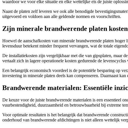
waardoor we voor elke situatie en elke wettelijke eis de juiste oploss
Naast de platen zelf leveren we ook alle benodigde bevestigingsmateri
uitgevoerd en voldoen aan alle geldende normen en voorschriften.
Zijn minerale brandwerende platen kostene
Hoewel de aanschafkosten van minerale brandwerende platen hoger lig
levensduur betekent minder frequent vervangen, wat de totale eigend
De installatiekosten zijn vergelijkbaar met die van gipsplaten, maar
vertaalt zich in lagere operationele kosten gedurende de levenscyclus
Een belangrijk economisch voordeel is de potentiële besparing op ve
investering in minerale platen deels kan compenseren. Daarnaast kan 
Brandwerende materialen: Essentiële inzic
De keuze voor de juiste brandwerende materialen is een essentieel on
vuurbestendigheid, duurzaamheid en betrouwbaarheid bij extreme tem
Voor optimale resultaten is het belangrijk dat brandwerende construc
onderhoud van brandwerende afdichtingen is niet alleen wettelijk ver