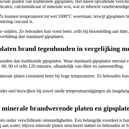
iale punten van traditionele gipsplaten. Het meest opvallende verschil 
ilicaten, calciumsilicaat of minerale wol, wat ze inherent vuurbestendig
e kunnen temperaturen tot wel 1000°C weerstaan, terwijl gipsplaten bij v
ering cruciaal is.
te snijden. Ze behouden hun vorm beter, zelfs bij blootstelling aan hitt
verhitting dan standaard gipsplaten.
aten brand tegenhouden in vergelijking me
ouden dan traditionele gipsplaten. Waar standaard gipsplaten meestal
0, 90 of zelfs 120 minuten, afhankelijk van dikte en samenstelling.
erale platen consistent beter bij hoge temperaturen. Ze behouden hun s
nder snel bezwijken bij zowel snelle temperatuurstijgingen als langdurige 
n minerale brandwerende platen en gipsplat
ten onder verschillende omstandigheden. Een belangrijk voordeel is hu
aan water, blijven minerale platen structureel stabiel en behouden ze