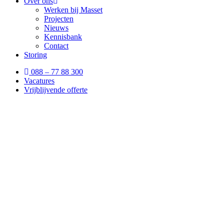
Over ons
Werken bij Masset
Projecten
Nieuws
Kennisbank
Contact
Storing
088 – 77 88 300
Vacatures
Vrijblijvende offerte
Wat zijn de voordelen van