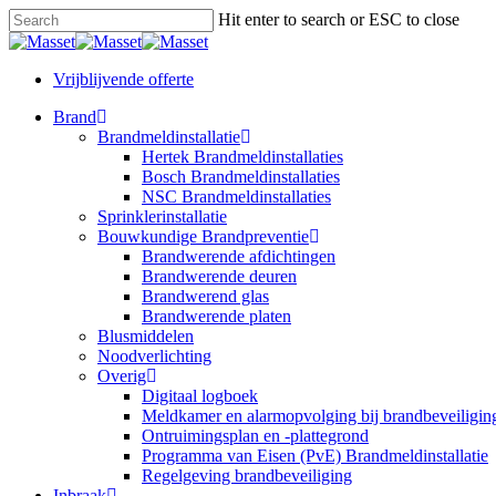
Skip
Hit enter to search or ESC to close
to
Close
main
Search
content
Vrijblijvende offerte
Menu
Brand
Brandmeldinstallatie
Hertek Brandmeldinstallaties
Bosch Brandmeldinstallaties
NSC Brandmeldinstallaties
Sprinklerinstallatie
Bouwkundige Brandpreventie
Brandwerende afdichtingen
Brandwerende deuren
Brandwerend glas
Brandwerende platen
Blusmiddelen
Noodverlichting
Overig
Digitaal logboek
Meldkamer en alarmopvolging bij brandbeveiligin
Ontruimingsplan en -plattegrond
Programma van Eisen (PvE) Brandmeldinstallatie
Regelgeving brandbeveiliging
Inbraak