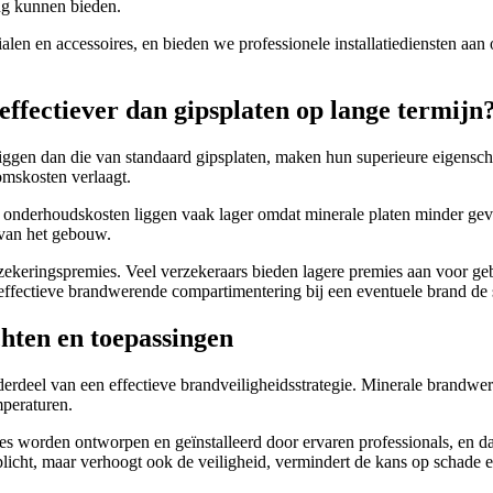
ing kunnen bieden.
alen en accessoires, en bieden we professionele installatiediensten aa
ffectiever dan gipsplaten op lange termijn
gen dan die van standaard gipsplaten, maken hun superieure eigenscha
omskosten verlaagt.
 de onderhoudskosten liggen vaak lager omdat minerale platen minder gev
 van het gebouw.
rzekeringspremies. Veel verzekeraars bieden lagere premies aan voor g
effectieve brandwerende compartimentering bij een eventuele brand de 
hten en toepassingen
derdeel van een effectieve brandveiligheidsstrategie. Minerale brandw
peraturen.
ties worden ontworpen en geïnstalleerd door ervaren professionals, en d
plicht, maar verhoogt ook de veiligheid, vermindert de kans op schade e