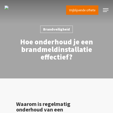
Skip
Menu
to
Vrijblijvende offerte
main
content
Brandveiligheid
Hoe onderhoud je een
brandmeldinstallatie
effectief?
Waarom is regelmatig
onderhoud van een