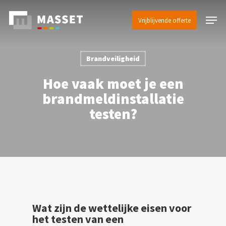
Skip
Menu
to
Vrijblijvende offerte
Close
main
Menu
content
Brandveiligheid
Hoe vaak moet je een
brandmeldinstallatie
testen?
Wat zijn de wettelijke eisen voor
het testen van een