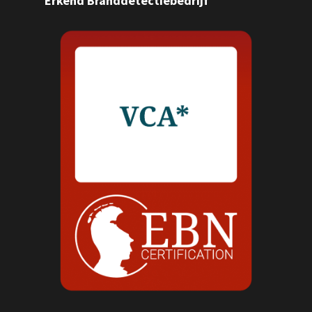
Erkend Branddetectiebedrijf