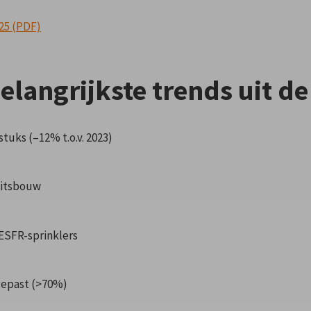
025 (PDF)
langrijkste trends uit de 
 stuks (–12% t.o.v. 2023)
teitsbouw
 ESFR-sprinklers
gepast (>70%)