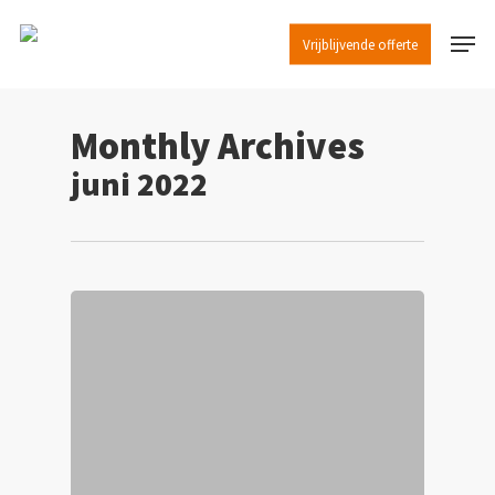
Skip
Menu
to
Vrijblijvende offerte
main
content
Monthly Archives
juni 2022