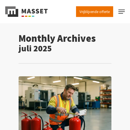
Skip
Menu
to
Vrijblijvende offerte
Close
main
Menu
content
Monthly Archives
juli 2025