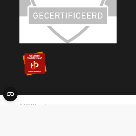
© 2026 Masset.
Sitemap
|
Disclaimer
|
Algemene
Voorwaarden
|
Privacyverklaring