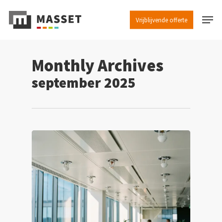
Skip
Menu
to
Vrijblijvende offerte
Close
main
Menu
content
Monthly Archives
september 2025