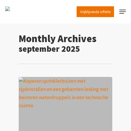
Skip
Menu
to
Vrijblijvende offerte
main
content
Monthly Archives
september 2025