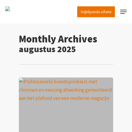
Skip
Menu
to
Vrijblijvende offerte
Close
main
Menu
content
Monthly Archives
augustus 2025