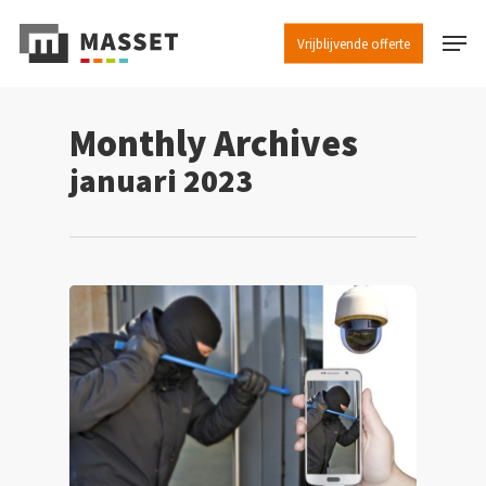
Skip
Menu
to
Vrijblijvende offerte
Close
main
Menu
content
Monthly Archives
januari 2023