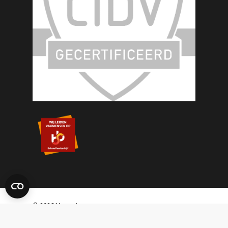
© 2026 Masset.
Sitemap
|
Disclaimer
|
Algemene