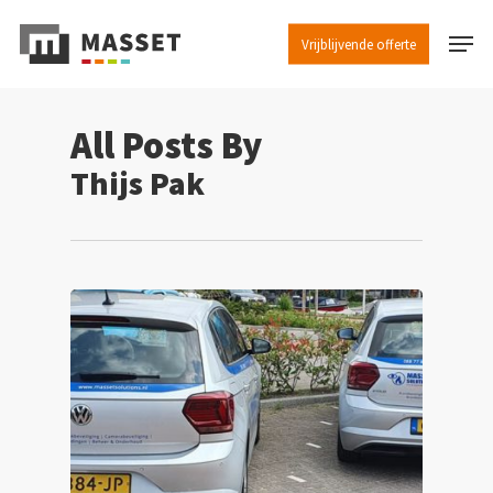
Skip
Menu
to
Vrijblijvende offerte
Close
main
Menu
content
All Posts By
Thijs Pak