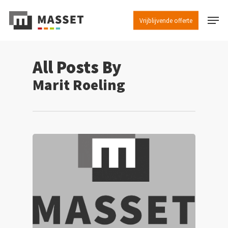
Skip
Menu
to
Vrijblijvende offerte
Close
main
Menu
content
All Posts By
Marit Roeling