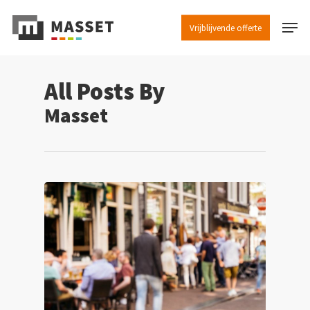
Skip
Menu
to
Vrijblijvende offerte
main
content
All Posts By
Masset